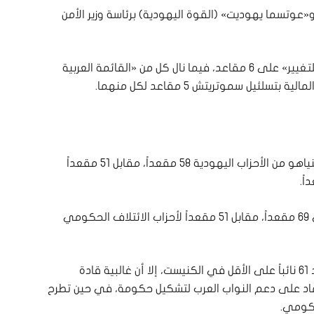
عوتسما يهوديت» (القوة اليهودية) برئاسة وزير الأمن
وأظهر الاستطلاع حصول تحالف «الجبهة العربية للتغيير» على 6 مقاعد، فيما نال كل من «القائمة العربية
ئيل سموتريتش 5 مقاعد لكل منهما.
ووفق نتائج الاستطلاع، يحصد معسكر معارضي نتنياهو من الأحزاب اليهودية 58 مقعداً، مقابل 51 مقعداً
وبذلك، يرتفع إجمالي مقاعد أحزاب المعارضة إلى 69 مقعداً، مقابل 51 مقعداً لأحزاب الائتلاف الحكومي
وتتطلب عملية تشكيل الحكومة في إسرائيل تأييد 61 نائباً على الأقل في الكنيست، إلا أن غالبية قادة
عتماد على دعم النواب العرب لتشكيل حكومة، في حين تطرح
حكومي.