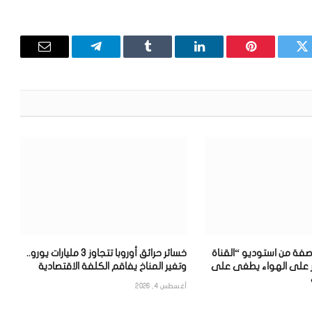
تويتر
بينتيريست
لينكدإن
Tumblr
تيلقرام
البريد
الإلكترون
فة من استوديو “القناة
خسائر حرائق أوروبا تتجاوز 3 مليارات يورو..
قرار على الهواء يطغى على
وتغير المناخ يفاقم الكلفة الاقتصادية
أغسطس 4, 2026