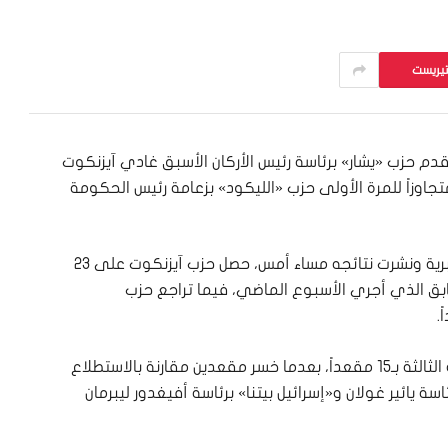
تيريست
دم حزب «يشار» برئاسة رئيس الأركان الأسبق غادي آيزنكوت
تجاوزاً للمرة الأولى حزب «الليكود» بزعامة رئيس الحكومة
وبحسب نتائج الاستطلاع الذي أجرته القناة 13 العبرية ونشرت نتائجه مساء أمس، حصل حزب آيزنكوت على 23
لسابق الذي أجري الأسبوع الماضي، فيما تراجع حزب
وجاء حزب «معا» برئاسة نفتالي بينيت في المرتبة الثالثة بـ15 مقعداً، بعدما خسر مقعدين مقارنة بالاستطلاع
ة يائير غولان و«إسرائيل بيتنا» برئاسة أفيغدور ليبرمان