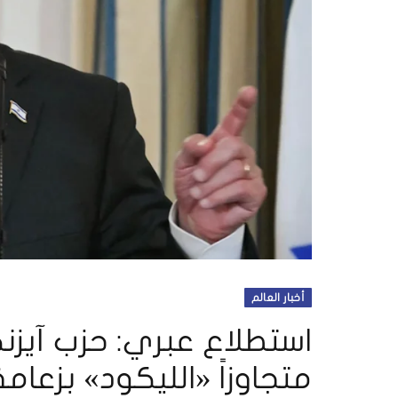
أخبار العالم
استطلاع عبري: حزب آيزنك
متجاوزاً «الليكود» بزعامة