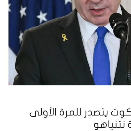
وت يتصدر للمرة الأولى
 نتنياهو