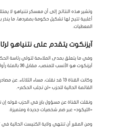
وتشير هذه النتائج إلى أن معسكر نتنياهو لا يمتلك 
أغلبية تتيح لها تشكيل حكومة بمفردها، ما ينذر ب
المعطيات.
آيزنكوت يتقدم على نتنياهو لرئ
آيزنكوت هو الأنسب للمنصب، مقابل 36 بالمئة رأوا أن نتنياهو هو الأجدر، فيما قال 18 بالمئة إنهم لا يعرفون.
وكانت القناة 13 قد نقلت، مساء الثلاثاء،
القائمة الحالية للحزب «لن تجلب الحكم».
ونقلت القناة عن مسؤول بارز في الحزب قوله إن
«الليكود» عبر ضم شخصيات جديدة ومتميزة.
ومن المقرر أن تنتهي ولاية الكنيست الحالية في تش