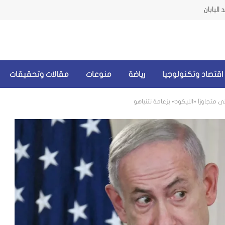
اليابان
اقتصاد وتكنولوجيا
رياضة
منوعات
مقالات وتحقيقات
 متجاوزاً «الليكود» بزعامة نتنياهو