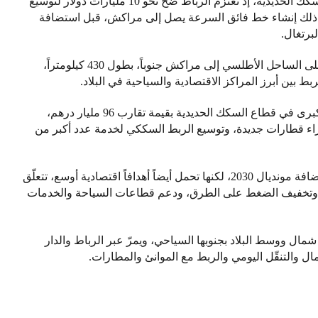
ويأتي القرض ضمن خطة مغربية أوسع للاستثمار في السكك الحديدية، إذ تعتزم الرباط ضخ نحو 10 مليارات دولار لتوسيع
 ذلك إنشاء خط فائق السرعة يصل إلى مراكش، قبل استضافة
ويمتدّ الخط الجديد للقطار فائق السرعة من القنيطرة على الساحل الأطلسي إلى مراكش جنوباً، بطول 430 كيلومتراً،
لربط بين أبرز المراكز الاقتصادية والسياحية في البلاد.
وكان المغرب أطلق في نيسان/أبريل 2025 خطة توسّع كبرى في قطاع السكك الحديدية بقيمة تقارب 96 مليار درهم،
ء قطارات جديدة، وتوسيع الربط السككي لخدمة عدد أكبر من
وتندرج هذه الاستثمارات ضمن استعدادات المغرب لاستضافة مونديال 2030، لكنها تحمل أيضاً أهدافاً اقتصادية أوسع، تتعلّق
ل، وتخفيف الضغط على الطرق، ودعم قطاعات السياحة والخدمات
مال ووسط البلاد بجنوبها السياحي، ويمرّ عبر الرباط والدار
ل والتنقّل اليومي والربط مع الموانئ والمطارات.