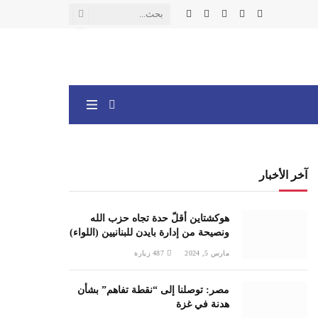
X
فيسبوك
الانستغرام
يوتيوب
واتساب
(Twitter)
آخر الأخبار
هوكشتاين أقلّ حدة تجاه حزب الله
ونصيحة من إدارة بايدن للبنانيين (اللواء)
مارس 5, 2024
487
زيارة
مصر: توصلنا إلى “نقطة تفاهم” بشأن
هدنة في غزة