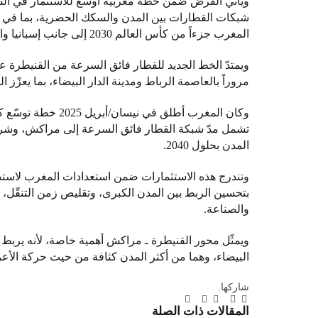
شبكات القطارات بين المدن والسكك الحضرية، بما في
المغرب جزءاً من كأس العالم 2030 إلى جانب إسبانيا والبرتغال.
مروراً بالعاصمة الرباط ومدينة الدار البيضاء، بما يعزّز ا
تشمل مدّ شبكة القطار فائق السرعة إلى مراكش، وشرا
المدن بحلول 2040.
بتحسين الربط بين المدن الكبرى، وتقليص زمن التنقّ
والصناعة.
ويمثّل محور القنيطرة ـ مراكش أهمية خاصة، لأنه يربط ش
البيضاء، وهما من أكثر المدن كثافة من حيث حركة الأعما
شاركها.
تويتر
فيسبوك
لينكدإن
بينتيريست
Tumblr
تيلقرام
البريد
المقالات
ذات الصلة
الإلكتروني