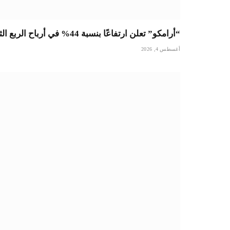
“أرامكو” تعلن ارتفاعًا بنسبة 44% في أرباح الربع الثاني وتغييرا في مسارات الشحنات لتجنب مضيق هرمز
أغسطس 4, 2026