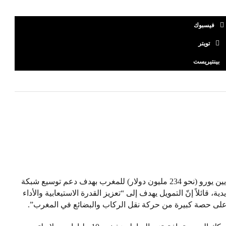
فيسبوك
تويتر
بينتيريست
وافق “البنك الأفريقي للتنمية” على قرض بقيمة 205 ملايين يورو (نحو 234 مليون دولار) للمغرب بهدف دعم توسيع شبكة
، قائلاً إنّ التمويل يهدف إلى “تعزيز القدرة الاستيعابية والأداء
على حصة كبيرة من حركة نقل الركاب والبضائع في المغرب”.