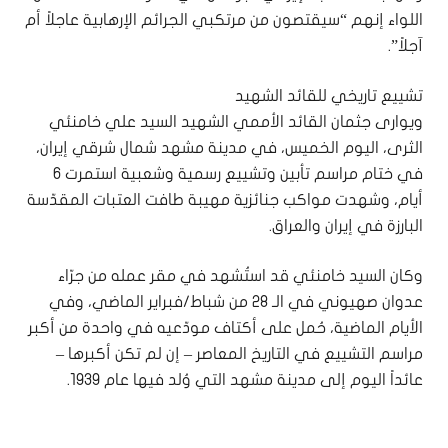
اللواء إنهم “سيقتصون من مرتكبي الجرائم الإرهابية عاجلاً أم
آجلاً”.
تشييع تاريخي للقائد الشهيد
ويوارى جثمان القائد الأممي الشهيد السيد علي خامنئي
الثرى، اليوم الخميس، في مدينة مشهد شمال شرقي إيران،
في ختام مراسم تأبين وتشييع رسمية وشعبية استمرت 6
أيام، وشهدت مواكب جنائزية مهيبة طافت العتبات المقدّسة
البارزة في إيران والعراق.
وكان السيد خامنئي قد استُشهد في مقر عمله من جرّاء
عدوان صهيوني في الـ 28 من شباط/فبراير الماضي، وفي
الأيام الماضية، حُمل على أكتاف مودّعيه في واحدة من أكبر
مراسم التشييع في التاريخ المعاصر – إن لم تكن أكبرها –
عائداً اليوم إلى مدينة مشهد التي وُلد فيها عام 1939.