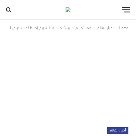
-
-
Home
أخبار العالم
مقر “خاتم الأنبياء”: مراسم التشييع إحباط لمستكبري العالم.. وسنقتص من المجرمين
أخبار العالم