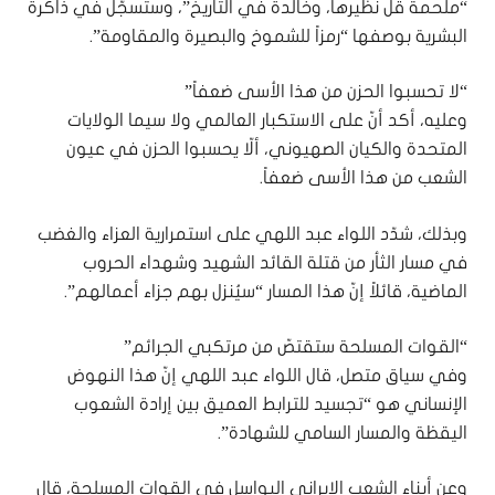
“ملحمة قل نظيرها، وخالدة في التاريخ”، وستُسجّل في ذاكرة
البشرية بوصفها “رمزاً للشموخ والبصيرة والمقاومة”.
“لا تحسبوا الحزن من هذا الأسى ضعفاً”
وعليه، أكد أنّ على الاستكبار العالمي ولا سيما الولايات
المتحدة والكيان الصهيوني، ألّا يحسبوا الحزن في عيون
الشعب من هذا الأسى ضعفاً.
وبذلك، شدّد اللواء عبد اللهي على استمرارية العزاء والغضب
في مسار الثأر من قتلة القائد الشهيد وشهداء الحروب
الماضية، قائلاً إنّ هذا المسار “سيُنزل بهم جزاء أعمالهم”.
“القوات المسلحة ستقتصّ من مرتكبي الجرائم”
وفي سياق متصل، قال اللواء عبد اللهي إنّ هذا النهوض
الإنساني هو “تجسيد للترابط العميق بين إرادة الشعوب
اليقظة والمسار السامي للشهادة”.
وعن أبناء الشعب الإيراني البواسل في القوات المسلحة، قال