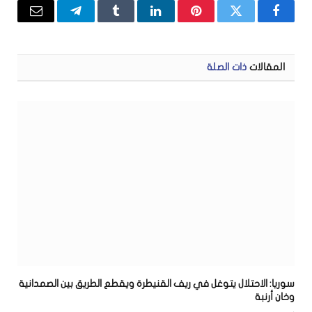
فيسبوك
تويتر
بينتيريست
لينكدإن
Tumblr
تيلقرام
البريد
الإلكتر
المقالات
ذات الصلة
سوريا: الاحتلال يتوغل في ريف القنيطرة ويقطع الطريق بين الصمدانية
وخان أرنبة