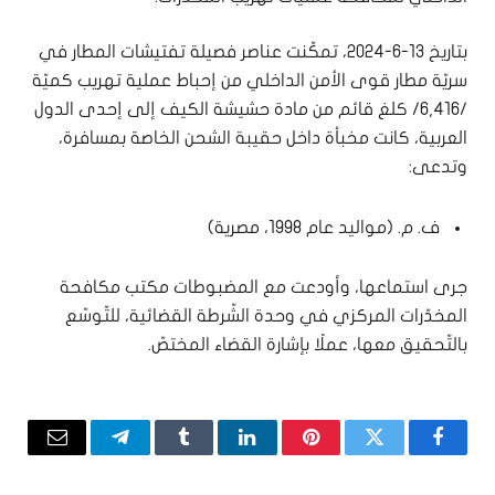
بتاريخ 13-6-2024، تمكّنت عناصر فصيلة تفتيشات المطار في
سريّة مطار قوى الأمن الداخلي من إحباط عملية تهريب كميّة
/6,416/ كلغ قائم من مادة حشيشة الكيف إلى إحدى الدول
العربية، كانت مخبأة داخل حقيبة الشحن الخاصة بمسافرة،
وتدعى:
ف. م. (مواليد عام 1998، مصرية)
جرى استماعها، وأودعت مع المضبوطات مكتب مكافحة
المخدّرات المركزي في وحدة الشّرطة القضائية، للتّوسّع
بالتّحقيق معها، عملًا بإشارة القضاء المختصّ.
فيسبوك
تويتر
بينتيريست
لينكدإن
Tumblr
تيلقرام
البريد
الإلكتر