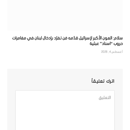
سلام: العون الأكبر لإسرائيل قدّمه مَن تفرّد بإدخال لبنان في مغامرات
حروب “اسناد” عبثية
أغسطس 4, 2026
اترك تعليقاً