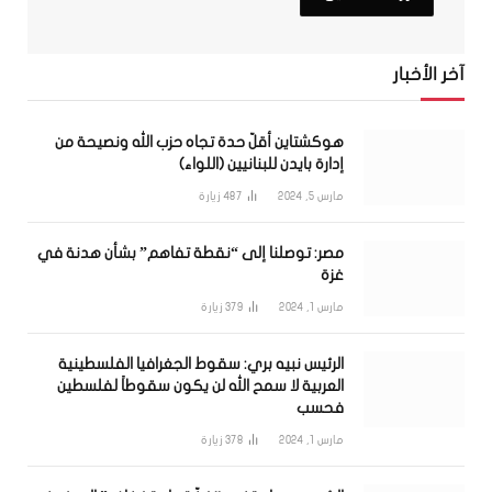
آخر الأخبار
هوكشتاين أقلّ حدة تجاه حزب الله ونصيحة من
إدارة بايدن للبنانيين (اللواء)
مارس 5, 2024
487
زيارة
مصر: توصلنا إلى “نقطة تفاهم” بشأن هدنة في
غزة
مارس 1, 2024
379
زيارة
الرئيس نبيه بري: سقوط الجغرافيا الفلسطينية
العربية لا سمح الله لن يكون سقوطاً لفلسطين
فحسب
مارس 1, 2024
378
زيارة