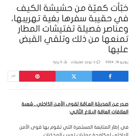
خبّأت كميّة من حشيشة الكيف
في حقيبة سفرها بغية تهريبها،
وعناصر فصيلة تفتيشات المطار
تمنعها من ذلك وتلقي القبض
عليها
يونيو 18, 2024
لا توجد تعليقات
0
زيارة
صـدر عـن المديريّة العـامّة لقوى الأمـن الدّاخلي ـ شعبة
العلاقات العامّة
البـلاغ التّالـي
:
في إطار المتابعة المستمرة التي تقوم بها قوى الأمن
الداخلي لمكافحة عمليات تهريب المخدّرات.