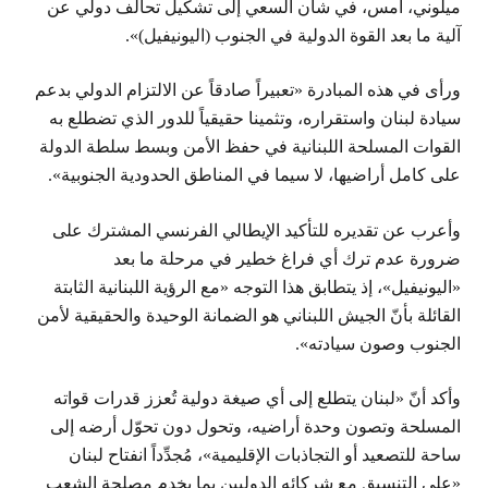
ميلوني، أمس، في شأن السعي إلى تشكيل تحالف دولي عن
آلية ما بعد القوة الدولية في الجنوب (اليونيفيل)».
ورأى في هذه المبادرة «تعبيراً صادقاً عن الالتزام الدولي بدعم
سيادة لبنان واستقراره، وتثمينا حقيقياً للدور الذي تضطلع به
القوات المسلحة اللبنانية في حفظ الأمن وبسط سلطة الدولة
على كامل أراضيها، لا سيما في المناطق الحدودية الجنوبية».
وأعرب عن تقديره للتأكيد الإيطالي الفرنسي المشترك على
ضرورة عدم ترك أي فراغ خطير في مرحلة ما بعد
«اليونيفيل»، إذ يتطابق هذا التوجه «مع الرؤية اللبنانية الثابتة
القائلة بأنّ الجيش اللبناني هو الضمانة الوحيدة والحقيقية لأمن
الجنوب وصون سيادته».
وأكد أنّ «لبنان يتطلع إلى أي صيغة دولية تُعزز قدرات قواته
المسلحة وتصون وحدة أراضيه، وتحول دون تحوّل أرضه إلى
ساحة للتصعيد أو التجاذبات الإقليمية»، مُجدِّداً انفتاح لبنان
«على التنسيق مع شركائه الدوليين بما يخدم مصلحة الشعب