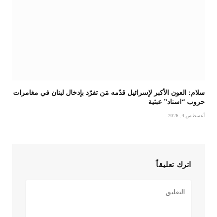
سلام: العون الأكبر لإسرائيل قدّمه مَن تفرّد بإدخال لبنان في مغامرات
حروب “اسناد” عبثية
أغسطس 4, 2026
اترك تعليقاً