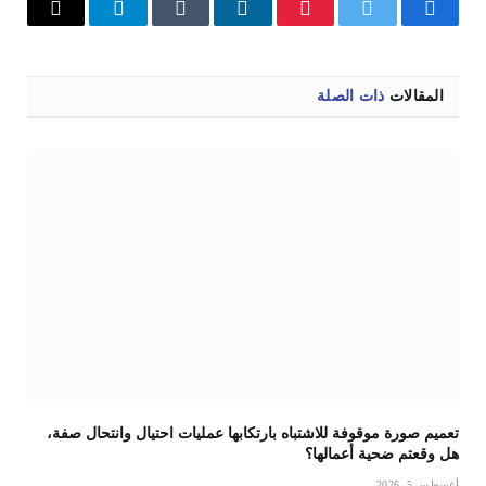
فيسبوك
تويتر
بينتيريست
لينكدإن
Tumblr
تيلقرام
البريد
الإلكترو
المقالات
ذات الصلة
تعميم صورة موقوفة للاشتباه بارتكابها عمليات احتيال وانتحال صفة،
هل وقعتم ضحية أعمالها؟
أغسطس 5, 2026