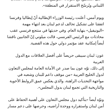
اللبناني ويُرسّخ الاستقرار في المنطقة».
ويوم أمس، أعلنت رئيسة الوزراء الإيطالية أنّ إيطاليا وفرنسا
اتفقتا على تشكيل تحالف لدعم لبنان بعد انتهاء مهمة
«اليونيفيل» بنهاية العام. وفي حديثها في منتجع فرنسي عقب
محادثات مع الرئيس الفرنسي، قالت ميلوني إنّ الجانبين ناقشا
أيضاً إمكانية عقد مؤتمر دولي حول هذه القضية.
عون: لبنان سيبقى حريصاً على أفضل العلاقات مع الدول
العربية
إلى ذلك، نوّه عون بما صدر عن الأمانة العامة لمجلس التعاون
لدول الخليج العربية «من موقف داعم للبنان وشعبه في
مواجهة التحديات الراهنة، والذي يعكس عمق الروابط الأخوية
والتاريخية التي تجمع لبنان بدول المجلس».
ونوّه أيضاً «بتأكيد دول مجلس التعاون على أهمية الحفاظ على
أمن لبنان واستقراره ووحدة أراضيه، وحرصها على دعم مسار