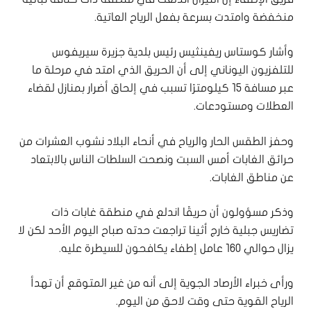
منخفضة وامتدت بسرعة بفعل الرياح العاتية.
وأشار كوستاس ريفينثيس رئيس بلدية جزيرة سيريفوس
للتلفزيون اليوناني إلى أن الحريق الذي امتد في مرحلة ما
عبر مسافة 15 كيلومترًا تسبب في إلحاق أضرار بمنازل لقضاء
العطلات ومستودعات.
وحفز الطقس الحار والرياح في أنحاء البلاد نشوب العشرات من
حرائق الغابات أمس السبت ونصحت السلطات الناس بالابتعاد
عن مناطق الغابات.
وذكر مسؤولون أن حريقًا اندلع في منطقة غابات ذات
تضاريس جبلية خارج أثينا تراجعت حدته صباح اليوم الأحد لكن لا
يزال حوالي 160 عامل إطفاء يكافحون للسيطرة عليه.
ورأى خبراء الأرصاد الجوية إلى أنه من غير المتوقع أن تهدأ
الرياح القوية حتى وقت لاحق من اليوم.