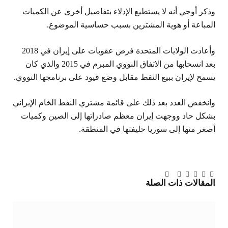
وذكر أوجي أنه لا يستطيع الإدلاء بتفاصيل أخرى عن الكميات
المباعة أو هوية المشترين بسبب حساسية الموضوع.
وأعادت الولايات المتحدة فرض عقوبات على إيران في 2018
بعد انسحابها من الاتفاق النووي المبرم في 2015 والذي كان
يسمح لإيران ببيع النفط مقابل وضع قيود على برنامجها النووي.
وانخفض العدد بعد ذلك على قائمة مشتري النفط الخام الإيراني
بشكل حاد ووجهت إيران معظم صادراتها إلى الصين وكميات
أصغر منها إلى سوريا حليفتها في المنطقة.
تويتر
فيسبوك
لينكدإن
بينتيريست
Tumblr
تيلقرام
البريد
المقالات
ذات الصلة
الإلكتروني