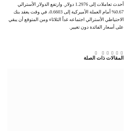
أحدث تعاملات إلى 1.2976 دولار. وارتفع الدولار الأسترالي
0.67% أمام العملة الأميركية إلى 0.6603، في وقت يعقد بنك
الاحتياطي الأسترالي اجتماعه غداً الثلاثاء ومن المتوقع أن يبقي
على أسعار الفائدة دون تغيير.
تويتر
فيسبوك
لينكدإن
بينتيريست
Tumblr
تيلقرام
البريد
المقالات
ذات الصلة
الإلكتروني