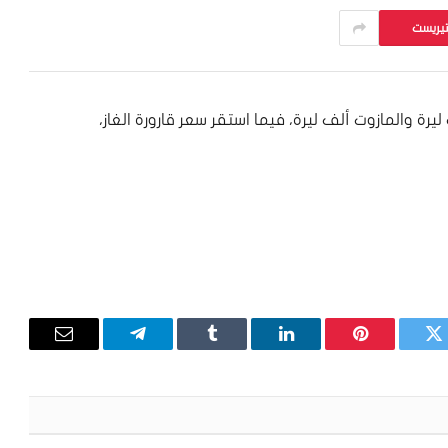
تيريست
 صفيحتي البنزين 95 و98 أوكتان 3 آلاف ليرة والمازوت ألف ليرة، فيما استقر سعر قارورة الغاز،
تويتر
بينتيريست
لينكدإن
Tumblr
تيلقرام
البريد
الإلكترون