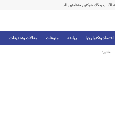
مكتب مكافحة الاتجار بالأشخاص وحماية الآداب يفكّك شبكتين منظّمتين للدعارة في الحمرا ويوقف متورطين
اقتصاد وتكنولوجيا
رياضة
منوعات
مقالات وتحقيقات
 العاقورة