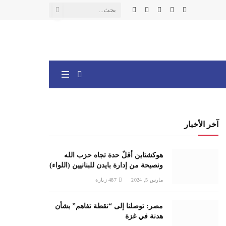
X
فيسبوك
الانستغرام
يوتيوب
واتساب
(Twitter)
آخر الأخبار
هوكشتاين أقلّ حدة تجاه حزب الله
ونصيحة من إدارة بايدن للبنانيين (اللواء)
مارس 5, 2024
487
زيارة
مصر: توصلنا إلى “نقطة تفاهم” بشأن
هدنة في غزة