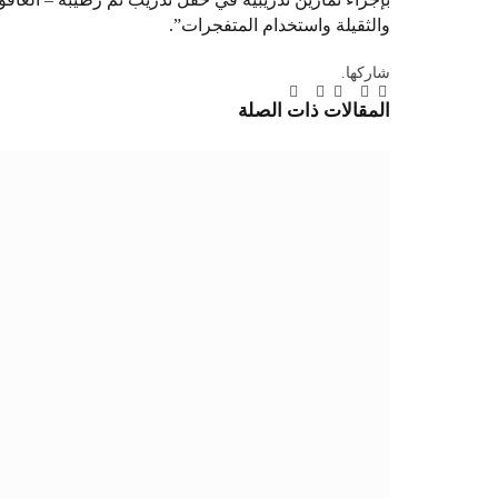
والثقيلة واستخدام المتفجرات”.
شاركها.
تويتر
فيسبوك
لينكدإن
بينتيريست
Tumblr
تيلقرام
البريد
المقالات
ذات الصلة
الإلكتروني