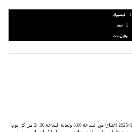
فيسبوك
تويتر
بينتيريست
“ستقوم وحدة من الجيش بتواريخ 3، 7، 16، 19، 22 و25 /9 /2025 اعتبارًا من الساعة 8.00 ولغاية الساعة 24.00 من كل يوم،
رة، تتخللها رمايات بالذخيرة الحية بواسطة الأسلحة المتوسطة