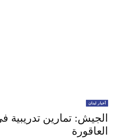
أخبار لبنان
الجيش: تمارين تدريبية ف
العاقورة