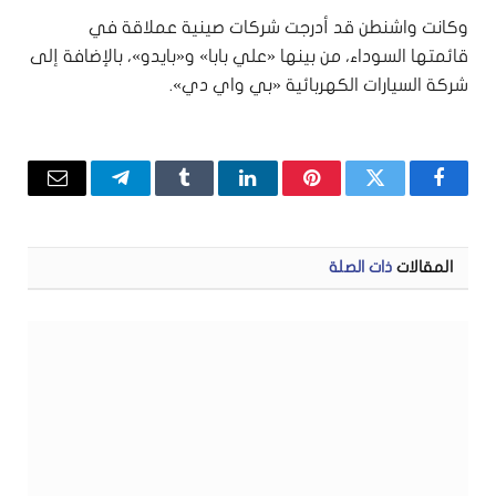
وكانت واشنطن قد أدرجت شركات صينية عملاقة في
قائمتها السوداء، من بينها «علي بابا» و«بايدو»، بالإضافة إلى
شركة السيارات الكهربائية «بي واي دي».
فيسبوك
تويتر
بينتيريست
لينكدإن
Tumblr
تيلقرام
البريد
الإلكتر
المقالات
ذات الصلة