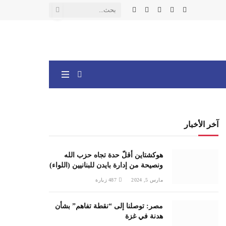
X
فيسبوك
الانستغرام
يوتيوب
واتساب
(Twitter)
آخر الأخبار
هوكشتاين أقلّ حدة تجاه حزب الله
ونصيحة من إدارة بايدن للبنانيين (اللواء)
مارس 5, 2024
487
زيارة
مصر: توصلنا إلى “نقطة تفاهم” بشأن
هدنة في غزة