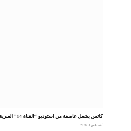
كاتس يشعل عاصفة من استوديو “القناة 14” العبرية: قرار على الهواء يطغى على إيران والانتخابات
أغسطس 4, 2026