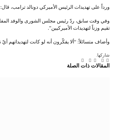
ورداً على تهديدات الرئيس الأميركي دونالد ترامب، قال: “أ
وفي وقت سابق، ردّ رئيس مجلس الشورى والوفد المفاوض ال
تقيم وزناً لتهديدات الأميركيين”.
وأضاف متسائلاً: “ألا يفكّرون أنه لو كانت لتهديداتهم أيّ
شاركها.
تويتر
فيسبوك
لينكدإن
بينتيريست
Tumblr
تيلقرام
البريد
المقالات
ذات الصلة
الإلكتروني