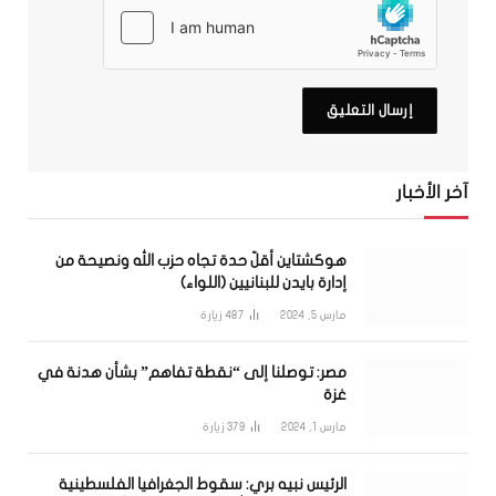
آخر الأخبار
هوكشتاين أقلّ حدة تجاه حزب الله ونصيحة من
إدارة بايدن للبنانيين (اللواء)
مارس 5, 2024
487
زيارة
مصر: توصلنا إلى “نقطة تفاهم” بشأن هدنة في
غزة
مارس 1, 2024
379
زيارة
الرئيس نبيه بري: سقوط الجغرافيا الفلسطينية