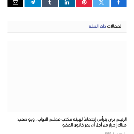
فيسبوك
تويتر
بينتيريست
لينكدإن
Tumblr
تيلقرام
البريد
الإلكتر
المقالات
ذات الصلة
الرئيس بري يترأس إجتماعاً لهيئة مكتب مجلس النواب.. وبو صعب:
هناك إصرار من أجل أن يمر قانون العفو
أغسطس 7, 2026