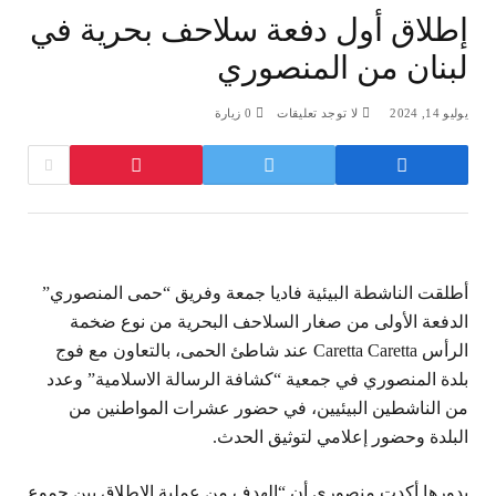
‏إطلاق أول دفعة ⁧‫سلاحف‬⁩ بحرية في
لبنان من المنصوري
يوليو 14, 2024
لا توجد تعليقات
0
زيارة
‏أطلقت الناشطة البيئية فاديا جمعة وفريق “حمى المنصوري”
الدفعة الأولى من صغار السلاحف البحرية من نوع ضخمة
الرأس Caretta Caretta عند شاطئ الحمى، بالتعاون مع فوج
بلدة المنصوري في جمعية “كشافة الرسالة الاسلامية” وعدد
من الناشطين البيئيين، في حضور عشرات المواطنين من
البلدة وحضور إعلامي لتوثيق الحدث.
‏بدورها أكدت منصوري أن “الهدف من عملية الإطلاق بين جموع