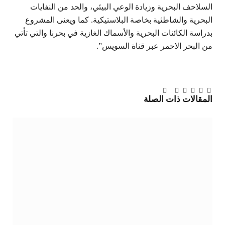
السلاحف البحرية وزيادة الوعي البيئي، والحد من النفايات
البحرية والشاطئية بخاصة البلاستيكية. كما ويعنى المشروع
بدراسة الكائنات البحرية والأسماك الغازية في بحرنا والتي تأتي
من البحر الاحمر عبر قناة السويس”.
تويتر
فيسبوك
لينكدإن
بينتيريست
Tumblr
تيلقرام
البريد
المقالات
ذات الصلة
الإلكتروني