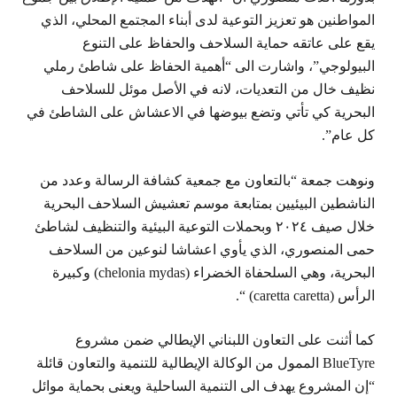
المواطنين هو تعزيز التوعية لدى أبناء المجتمع المحلي، الذي
يقع على عاتقه حماية السلاحف والحفاظ على التنوع
البيولوجي”، واشارت الى “أهمية الحفاظ على شاطئ رملي
نظيف خال من التعديات، لانه في الأصل موئل للسلاحف
البحرية كي تأتي وتضع بيوضها في الاعشاش على الشاطئ في
كل عام”.
‏ونوهت جمعة “بالتعاون مع جمعية كشافة الرسالة وعدد من
الناشطين البيئيين بمتابعة موسم تعشيش السلاحف البحرية
خلال صيف ٢٠٢٤ وبحملات التوعية البيئية والتنظيف لشاطئ
حمى المنصوري، الذي يأوي اعشاشا لنوعين من السلاحف
البحرية، وهي السلحفاة الخضراء (chelonia mydas) وكبيرة
الرأس (caretta caretta) “.
‏كما أثنت على التعاون اللبناني الإيطالي ضمن مشروع
BlueTyre الممول من الوكالة الإيطالية للتنمية والتعاون قائلة
“إن المشروع يهدف الى التنمية الساحلية ويعنى بحماية موائل