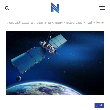
-
-
Home
أخبار
تحذير بريطاني- أميركي- كوري جنوبي من عملية إلكترونية كورية شمالية لسرقة أسرار عسكرية ونووية
أخبار