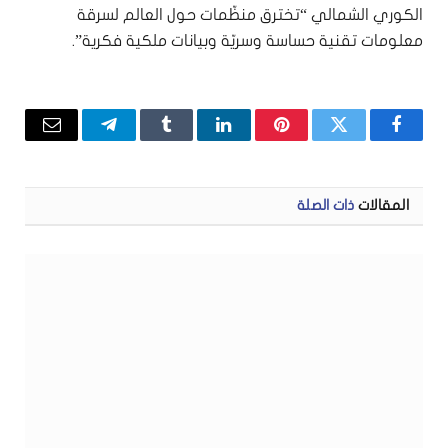
الكوري الشمالي “تخترق منظّمات حول العالم لسرقة
معلومات تقنية حساسة وسريّة وبيانات ملكية فكرية”.
فيسبوك
تويتر
بينتيريست
لينكدإن
Tumblr
تيلقرام
البريد
الإلكتر
المقالات
ذات الصلة