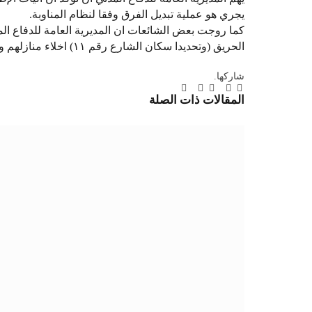
يجري هو عملية تبديل الفرق وفقا لنظام المناوبة.
كما روجت بعض الشائعات ان المديرية العامة للدفاع ال
الحريق (وتحديدا سكان الشارع رقم ١١) اخلاء منازلهم وهي اخبار عارية تماماً عن الصحة. فاقتضى التنبيه.
شاركها.
تويتر
فيسبوك
لينكدإن
بينتيريست
Tumblr
تيلقرام
البريد
المقالات
ذات الصلة
الإلكتروني