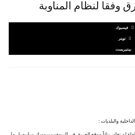
ق وفقا لنظام المناوبة
فيسبوك
تويتر
بينتيريست
داخلية والبلديات :
فاء لم تغادر بتاتاً موقع الحريق في الربوة-بيت مسك – نابيه بل ما