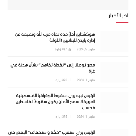
آخر الأخبار
هوكشتاين أقلّ حدة تجاه حزب الله ونصيحة من
إدارة بايدن للبنانيين (اللواء)
مارس 5, 2024
487
زيارة
مصر: توصلنا إلى “نقطة تفاهم” بشأن هدنة في
غزة
مارس 1, 2024
379
زيارة
الرئيس نبيه بري: سقوط الجغرافيا الفلسطينية
العربية لا سمح الله لن يكون سقوطاً لفلسطين
فحسب
مارس 1, 2024
378
زيارة
الرئيس بري استغرب “خفّة واستخفاف” البعض في