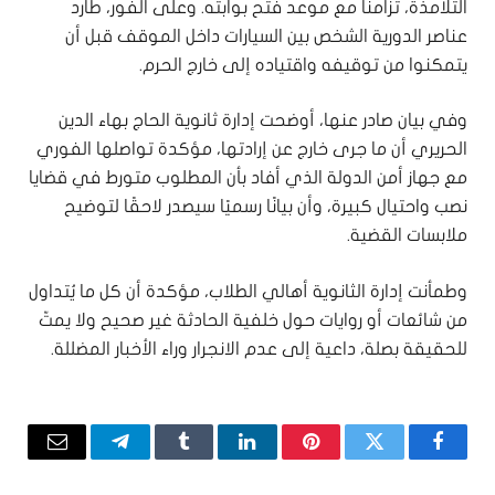
التلامذة، تزامنًا مع موعد فتح بوابته. وعلى الفور، طارد
عناصر الدورية الشخص بين السيارات داخل الموقف قبل أن
يتمكنوا من توقيفه واقتياده إلى خارج الحرم.
وفي بيان صادر عنها، أوضحت إدارة ثانوية الحاج بهاء الدين
الحريري أن ما جرى خارج عن إرادتها، مؤكدة تواصلها الفوري
مع جهاز أمن الدولة الذي أفاد بأن المطلوب متورط في قضايا
نصب واحتيال كبيرة، وأن بيانًا رسميًا سيصدر لاحقًا لتوضيح
ملابسات القضية.
وطمأنت إدارة الثانوية أهالي الطلاب، مؤكدة أن كل ما يُتداول
من شائعات أو روايات حول خلفية الحادثة غير صحيح ولا يمتّ
للحقيقة بصلة، داعية إلى عدم الانجرار وراء الأخبار المضللة.
فيسبوك
تويتر
بينتيريست
لينكدإن
Tumblr
تيلقرام
البريد
الإلكتر