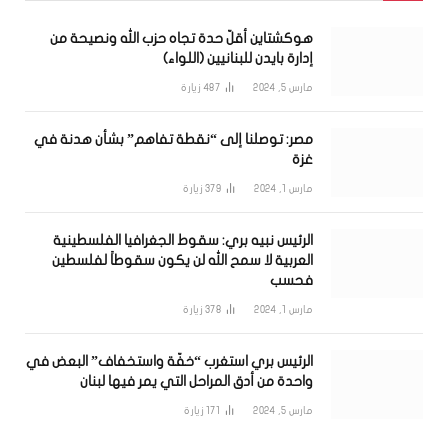
هوكشتاين أقلّ حدة تجاه حزب الله ونصيحة من
إدارة بايدن للبنانيين (اللواء)
مارس 5, 2024
487
زيارة
مصر: توصلنا إلى “نقطة تفاهم” بشأن هدنة في
غزة
مارس 1, 2024
379
زيارة
الرئيس نبيه بري: سقوط الجغرافيا الفلسطينية
العربية لا سمح الله لن يكون سقوطاً لفلسطين
فحسب
مارس 1, 2024
378
زيارة
الرئيس بري استغرب “خفّة واستخفاف” البعض في
واحدة من أدق المراحل التي يمر فيها لبنان
مارس 5, 2024
171
زيارة