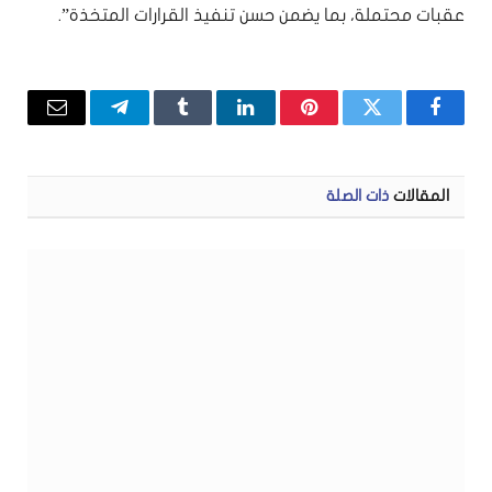
عقبات محتملة، بما يضمن حسن تنفيذ القرارات المتخذة”.
فيسبوك
تويتر
بينتيريست
لينكدإن
Tumblr
تيلقرام
البريد
الإلكتر
المقالات
ذات الصلة