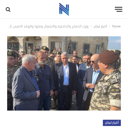
-
-
Home
أخبار لبنان
وزراء الدفاع والداخلية والاشغال وصلوا والوفد الامني إلى معبر العبوديةمنسى: لتسهيل مغادرة السوريين من دون إخلال بالمعايير القانونية والأمنية
أخبار لبنان