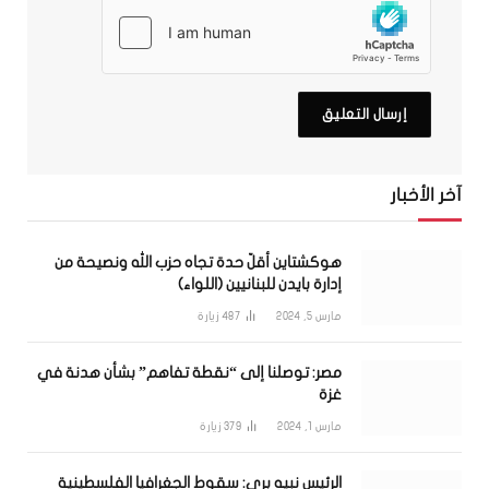
آخر الأخبار
هوكشتاين أقلّ حدة تجاه حزب الله ونصيحة من
إدارة بايدن للبنانيين (اللواء)
مارس 5, 2024
487
زيارة
مصر: توصلنا إلى “نقطة تفاهم” بشأن هدنة في
غزة
مارس 1, 2024
379
زيارة
الرئيس نبيه بري: سقوط الجغرافيا الفلسطينية